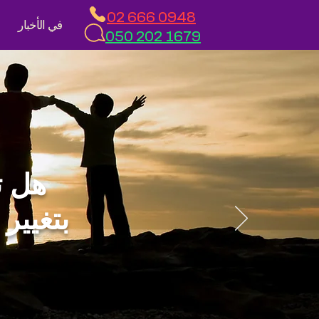
02 666 0948
في الأخبار
050 202 1679
هل ت
بتغيير