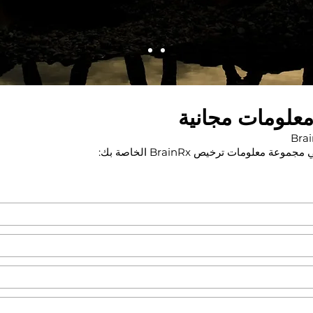
علومات مجانية
معلومات ترخيص BrainRx الخاصة بك: