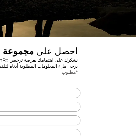
احصل على
مجموعة
م
نشكرك على اهتمامك بفرصة ترخيص BrainRx
يرجى ملء المعلومات المطلوبة أدناه لتلقي مجموعة 
*مطلوب